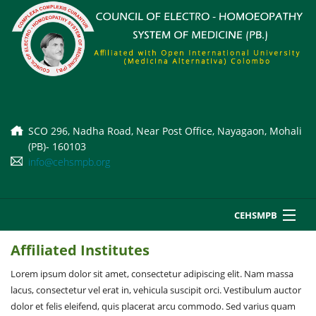
SCO 296, Nadha Road, Near Post Office, Nayagaon, Mohali
(PB)- 160103
info@cehsmpb.org
CEHSMPB
Home
Affiliated Institutes
About Us
Courses
Lorem ipsum dolor sit amet, consectetur adipiscing elit. Nam massa
Court Orders
i
lacus, consectetur vel erat in, vehicula suscipit orci. Vestibulum auctor
Affiliation Norms
Datesheet
dolor et felis eleifend, quis placerat arcu commodo. Sed varius quam
A