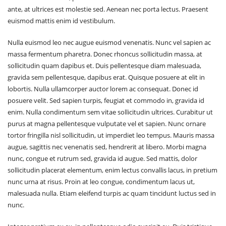
ante, at ultrices est molestie sed. Aenean nec porta lectus. Praesent
euismod mattis enim id vestibulum.
Nulla euismod leo nec augue euismod venenatis. Nunc vel sapien ac
massa fermentum pharetra. Donec rhoncus sollicitudin massa, at
sollicitudin quam dapibus et. Duis pellentesque diam malesuada,
gravida sem pellentesque, dapibus erat. Quisque posuere at elit in
lobortis. Nulla ullamcorper auctor lorem ac consequat. Donec id
posuere velit. Sed sapien turpis, feugiat et commodo in, gravida id
enim. Nulla condimentum sem vitae sollicitudin ultrices. Curabitur ut
purus at magna pellentesque vulputate vel et sapien. Nunc ornare
tortor fringilla nisl sollicitudin, ut imperdiet leo tempus. Mauris massa
augue, sagittis nec venenatis sed, hendrerit at libero. Morbi magna
nunc, congue et rutrum sed, gravida id augue. Sed mattis, dolor
sollicitudin placerat elementum, enim lectus convallis lacus, in pretium
nunc urna at risus. Proin at leo congue, condimentum lacus ut,
malesuada nulla. Etiam eleifend turpis ac quam tincidunt luctus sed in
nunc.