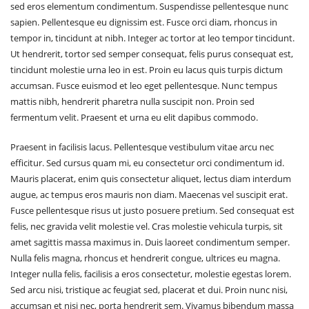
Pharmacopoeia
sed eros elementum condimentum. Suspendisse pellentesque nunc
Results
sapien. Pellentesque eu dignissim est. Fusce orci diam, rhoncus in
Registration
tempor in, tincidunt at nibh. Integer ac tortor at leo tempor tincidunt.
Letter of Accreditation
Ut hendrerit, tortor sed semper consequat, felis purus consequat est,
Contact Us
tincidunt molestie urna leo in est. Proin eu lacus quis turpis dictum
accumsan. Fusce euismod et leo eget pellentesque. Nunc tempus
mattis nibh, hendrerit pharetra nulla suscipit non. Proin sed
fermentum velit. Praesent et urna eu elit dapibus commodo.
Praesent in facilisis lacus. Pellentesque vestibulum vitae arcu nec
efficitur. Sed cursus quam mi, eu consectetur orci condimentum id.
Mauris placerat, enim quis consectetur aliquet, lectus diam interdum
augue, ac tempus eros mauris non diam. Maecenas vel suscipit erat.
Fusce pellentesque risus ut justo posuere pretium. Sed consequat est
felis, nec gravida velit molestie vel. Cras molestie vehicula turpis, sit
amet sagittis massa maximus in. Duis laoreet condimentum semper.
Nulla felis magna, rhoncus et hendrerit congue, ultrices eu magna.
Integer nulla felis, facilisis a eros consectetur, molestie egestas lorem.
Sed arcu nisi, tristique ac feugiat sed, placerat et dui. Proin nunc nisi,
accumsan et nisi nec, porta hendrerit sem. Vivamus bibendum massa